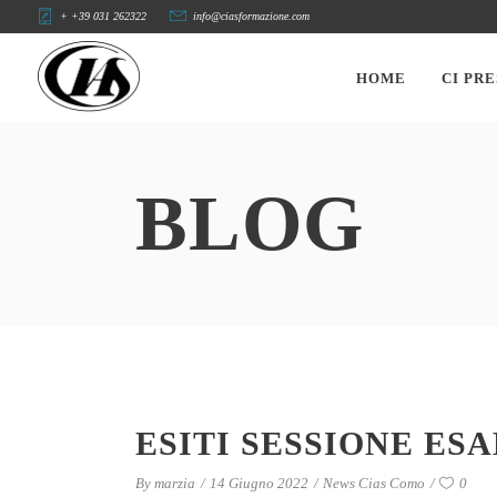
+ +39 031 262322
info@ciasformazione.com
HOME
CI PR
BLOG
ESITI SESSIONE ES
By
marzia
14 Giugno 2022
News Cias Como
0