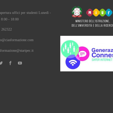
apertura uffici per studenti Lunedì -
 8:00 - 18:00
 262322
fo@ciasformazione.com
sformazione@startpec.it