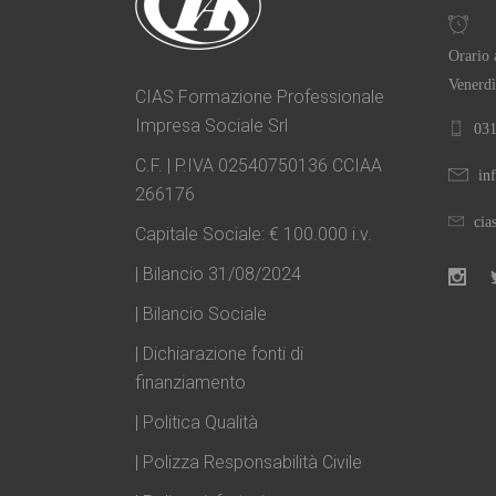
Orario 
Venerdì
CIAS Formazione Professionale
Impresa Sociale Srl
031
C.F. | P.IVA 02540750136 CCIAA
in
266176
cia
Capitale Sociale: € 100.000 i.v.
| Bilancio 31/08/2024
| Bilancio Sociale
| Dichiarazione fonti di
finanziamento
| Politica Qualità
| Polizza Responsabilità Civile