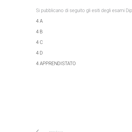
Si pubblicano di seguito gli esiti degli esami D
4 A
4 B
4 C
4 D
4 APPRENDISTATO